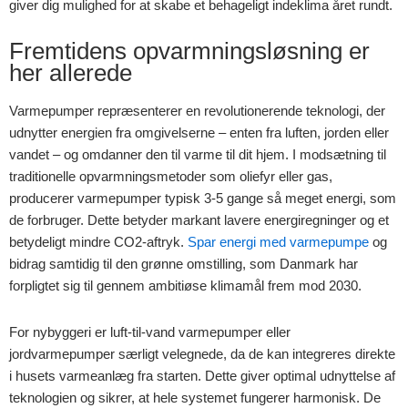
giver dig mulighed for at skabe et behageligt indeklima året rundt.
Fremtidens opvarmningsløsning er
her allerede
Varmepumper repræsenterer en revolutionerende teknologi, der
udnytter energien fra omgivelserne – enten fra luften, jorden eller
vandet – og omdanner den til varme til dit hjem. I modsætning til
traditionelle opvarmningsmetoder som oliefyr eller gas,
producerer varmepumper typisk 3-5 gange så meget energi, som
de forbruger. Dette betyder markant lavere energiregninger og et
betydeligt mindre CO2-aftryk.
Spar energi med varmepumpe
og
bidrag samtidig til den grønne omstilling, som Danmark har
forpligtet sig til gennem ambitiøse klimamål frem mod 2030.
For nybyggeri er luft-til-vand varmepumper eller
jordvarmepumper særligt velegnede, da de kan integreres direkte
i husets varmeanlæg fra starten. Dette giver optimal udnyttelse af
teknologien og sikrer, at hele systemet fungerer harmonisk. De