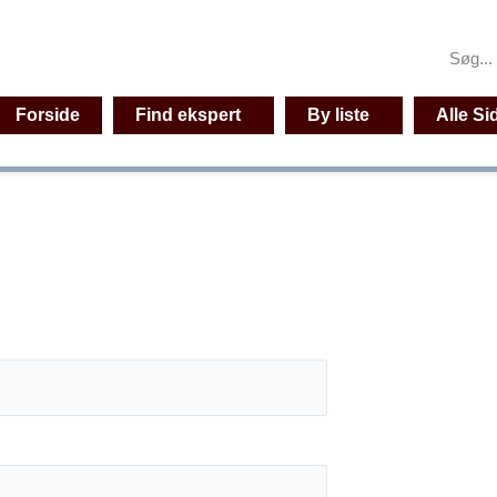
Søg
Forside
Find ekspert
By liste
Alle Si