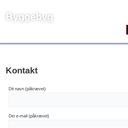
Gå
til
Byggebyg
indholdet
Kontakt
Dit navn (påkrævet)
Din e-mail (påkrævet)