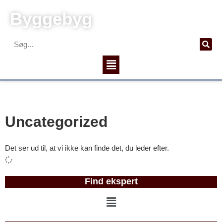
Gå
Byggebyg
til
indholdet
Søg
Menu
Uncategorized
Det ser ud til, at vi ikke kan finde det, du leder efter.
Find ekspert
Menu