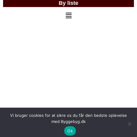
By liste
Menu
Vi bruger cookies for at sikre os du får den bedste oplevelse
med Byggebyg.dk
Copyright © 2026
Byggebyg
Ok