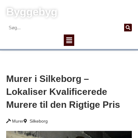
Gå
Byggebyg
til
indholdet
Søg
Menu
Murer i Silkeborg –
Lokaliser Kvalificerede
Murere til den Rigtige Pris
Murer
Silkeborg