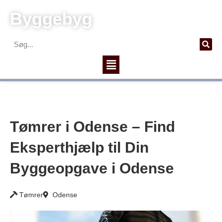
Gå
Byggebyg
til
indholdet
Søg
Menu
Tømrer i Odense – Find
Eksperthjælp til Din
Byggeopgave i Odense
Tømrer
Odense