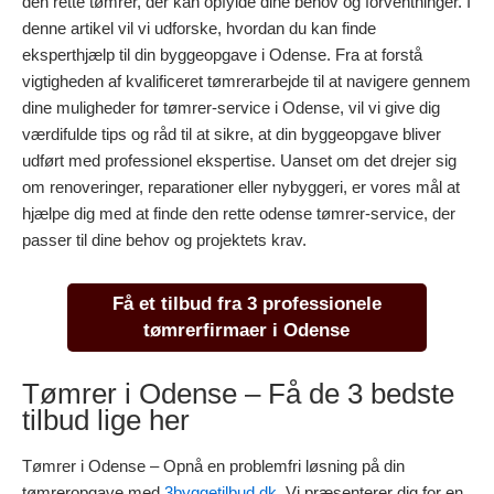
den rette tømrer, der kan opfylde dine behov og forventninger. I
denne artikel vil vi udforske, hvordan du kan finde
eksperthjælp til din byggeopgave i Odense. Fra at forstå
vigtigheden af kvalificeret tømrerarbejde til at navigere gennem
dine muligheder for tømrer-service i Odense, vil vi give dig
værdifulde tips og råd til at sikre, at din byggeopgave bliver
udført med professionel ekspertise. Uanset om det drejer sig
om renoveringer, reparationer eller nybyggeri, er vores mål at
hjælpe dig med at finde den rette odense tømrer-service, der
passer til dine behov og projektets krav.
Få et tilbud fra 3 professionele
tømrerfirmaer i Odense
Tømrer i Odense – Få de 3 bedste
tilbud lige her
Tømrer i Odense – Opnå en problemfri løsning på din
tømreropgave med
3byggetilbud.dk
. Vi præsenterer dig for en