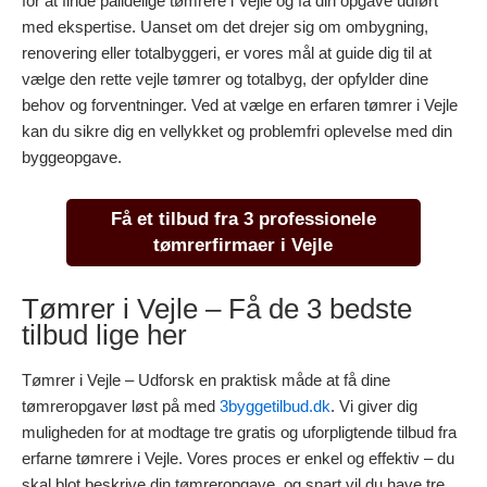
for at finde pålidelige tømrere i Vejle og få din opgave udført
med ekspertise. Uanset om det drejer sig om ombygning,
renovering eller totalbyggeri, er vores mål at guide dig til at
vælge den rette vejle tømrer og totalbyg, der opfylder dine
behov og forventninger. Ved at vælge en erfaren tømrer i Vejle
kan du sikre dig en vellykket og problemfri oplevelse med din
byggeopgave.
Få et tilbud fra 3 professionele
tømrerfirmaer i Vejle
Tømrer i Vejle – Få de 3 bedste
tilbud lige her
Tømrer i Vejle – Udforsk en praktisk måde at få dine
tømreropgaver løst på med
3byggetilbud.dk
. Vi giver dig
muligheden for at modtage tre gratis og uforpligtende tilbud fra
erfarne tømrere i Vejle. Vores proces er enkel og effektiv – du
skal blot beskrive din tømreropgave, og snart vil du have tre