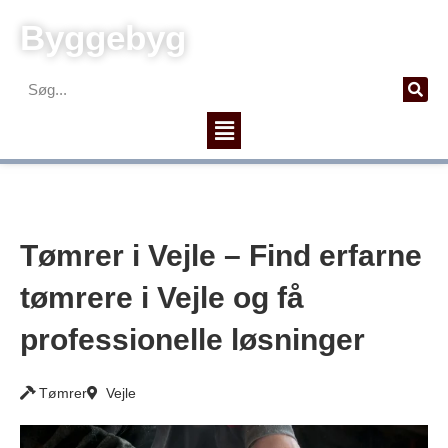
Gå
Byggebyg
til
indholdet
Søg
Menu
Tømrer i Vejle – Find erfarne
tømrere i Vejle og få
professionelle løsninger
Tømrer
Vejle