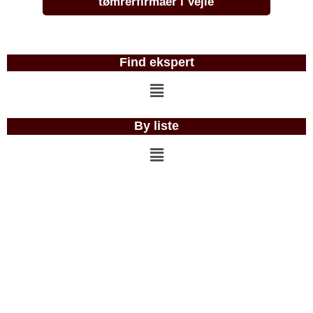
tømrerfirmaer i Vejle
Find ekspert
Menu
By liste
Menu